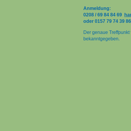
Anmeldung:
0208 / 69 84 84 69
ha
oder 0157 79 74 39 86
Der genaue Treffpunkt
bekanntgegeben.