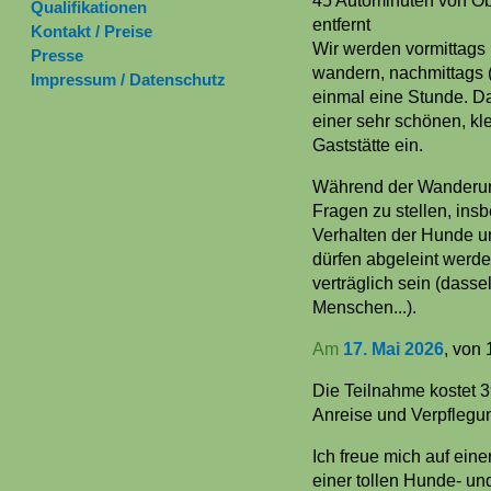
45 Autominuten von Ob
Qualifikationen
entfernt
Kontakt / Preise
Wir werden vormittags
Presse
wandern, nachmittags (
Impressum / Datenschutz
einmal eine Stunde. D
einer sehr schönen, kl
Gaststätte ein.
Während der Wanderung
Fragen zu stellen, in
Verhalten der Hunde u
dürfen abgeleint werde
verträglich sein (dassel
Menschen...).
Am
17. Mai 2026
, von
Die Teilnahme kostet 3
Anreise und Verpflegun
Ich freue mich auf ein
einer tollen Hunde- u